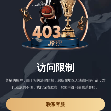
访问限制
尊敬的用户，由于相关法律限制，您所在地区无法访问J9产品，对
此造成的不便，我们深表歉意，您如有疑问请联系客服。
联系客服