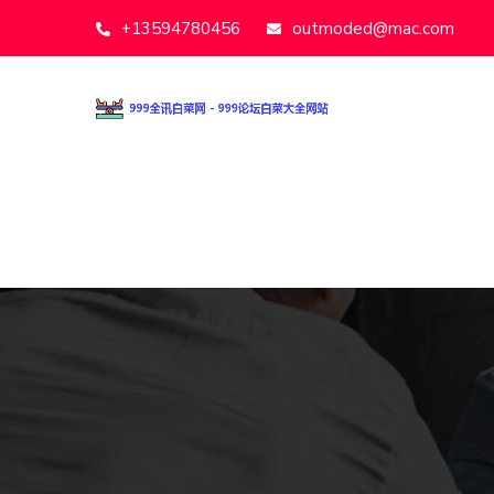
+13594780456
outmoded@mac.com