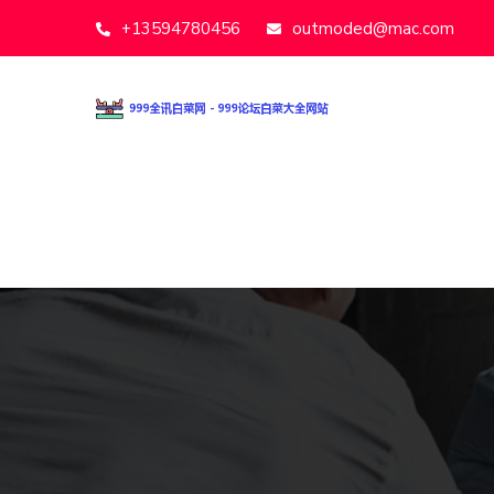
+13594780456
outmoded@mac.com