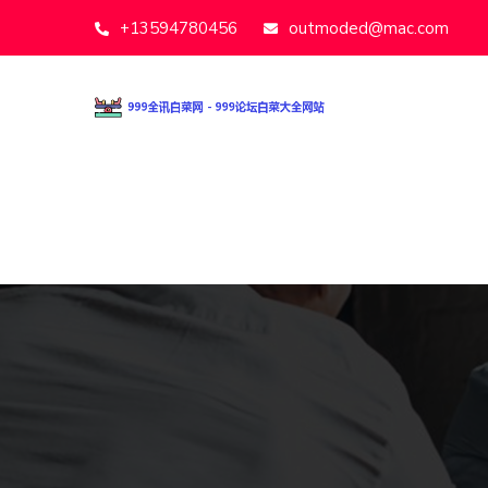
+13594780456
outmoded@mac.com